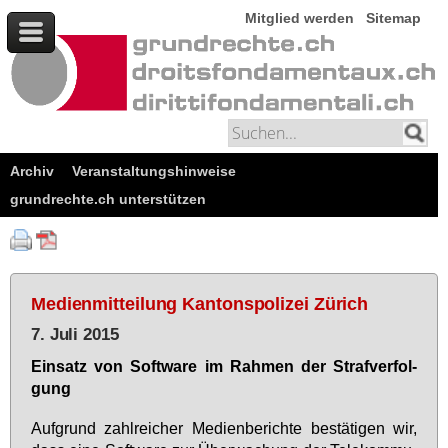
Mitglied werden
Sitemap
Archiv
Veranstaltungshinweise
grundrechte.ch unterstützen
Medienmitteilung Kantonspolizei Zürich
7. Juli 2015
Ein­satz von Soft­ware im Rah­men der Straf­ver­fol­
gung
Auf­grund zahl­rei­cher Me­di­en­be­rich­te be­stä­ti­gen wir,