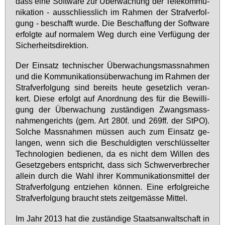
dass ei­ne Soft­ware zur Über­wa­chung der Te­le­kom­mu­
ni­ka­ti­on - aus­schliess­lich im Rah­men der Straf­ver­fol­
gung - be­schafft wur­de. Die Be­schaf­fung der Soft­ware
er­folg­te auf nor­ma­lem Weg durch ei­ne Ver­fü­gung der
Si­cher­heits­di­rek­ti­on.
Der Ein­satz tech­ni­scher Über­wa­chungs­mass­nah­men
und die Kom­mu­ni­ka­ti­ons­über­wa­chung im Rah­men der
Straf­ver­fol­gung sind be­reits heu­te ge­setz­lich ver­an­
kert. Die­se er­folgt auf An­ord­nung des für die Be­wil­li­
gung der Über­wa­chung zu­stän­di­gen Zwangs­mass­
nah­men­ge­richts (gem. Art 280f. und 269ff. der StPO).
Sol­che Mass­nah­men müs­sen auch zum Ein­satz ge­
lan­gen, wenn sich die Be­schul­dig­ten ver­schlüs­sel­ter
Tech­no­lo­gi­en be­die­nen, da es nicht dem Wil­len des
Ge­setz­ge­bers ent­spricht, dass sich Schwer­ver­bre­cher
al­lein durch die Wahl ih­rer Kom­mu­ni­ka­ti­ons­mit­tel der
Straf­ver­fol­gung ent­zie­hen kön­nen. Ei­ne er­folg­rei­che
Straf­ver­fol­gung braucht stets zeit­ge­mäs­se Mit­tel.
Im Jahr 2013 hat die zu­stän­di­ge Staats­an­walt­schaft in