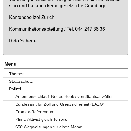
si­on und hat auch kei­ne ge­setz­li­che Grund­la­ge.
Kan­tons­po­li­zei Zü­rich
Kom­mu­ni­ka­ti­ons­ab­tei­lung / Tel. 044 247 36 36
Re­to Scher­rer
Menu
Themen
Staatsschutz
Polizei
Antennensuchlauf: Neues Hobby von Staatsanwälten
Bundesamt für Zoll und Grenzsicherheit (BAZG)
Frontex-Referendum
Klima-Aktivist gleich Terrorist
650 Wegweisungen für einen Monat