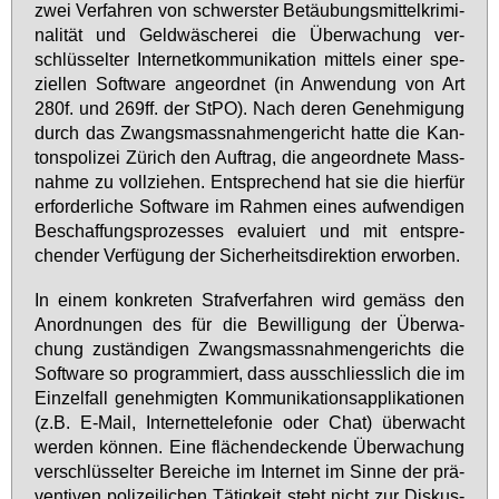
zwei Ver­fah­ren von schwers­ter Be­täu­bungs­mit­tel­kri­mi­
na­li­tät und Geld­wä­sche­rei die Über­wa­chung ver­
schlüs­sel­ter In­ter­net­kom­mu­ni­ka­ti­on mit­tels ei­ner spe­
zi­el­len Soft­ware an­ge­ord­net (in An­wen­dung von Art
280f. und 269ff. der StPO). Nach de­ren Ge­neh­mi­gung
durch das Zwangs­mass­nah­men­ge­richt hat­te die Kan­
tons­po­li­zei Zü­rich den Auf­trag, die an­ge­ord­ne­te Mass­
nah­me zu voll­zie­hen. Ent­spre­chend hat sie die hier­für
er­for­der­li­che Soft­ware im Rah­men ei­nes auf­wen­di­gen
Be­schaf­fungs­pro­zes­ses eva­lu­iert und mit ent­spre­
chen­der Ver­fü­gung der Si­cher­heits­di­rek­ti­on er­wor­ben.
In ei­nem kon­kre­ten Straf­ver­fah­ren wird ge­mäss den
An­ord­nun­gen des für die Be­wil­li­gung der Über­wa­
chung zu­stän­di­gen Zwangs­mass­nah­men­ge­richts die
Soft­ware so pro­gram­miert, dass aus­schliess­lich die im
Ein­zel­fall ge­neh­mig­ten Kom­mu­ni­ka­ti­ons­ap­pli­ka­tio­nen
(z.B. E-Mail, In­ter­net­te­le­fo­nie oder Chat) über­wacht
wer­den kön­nen. Ei­ne flä­chen­de­cken­de Über­wa­chung
ver­schlüs­sel­ter Be­rei­che im In­ter­net im Sin­ne der prä­
ven­ti­ven po­li­zei­li­chen Tä­tig­keit steht nicht zur Dis­kus­